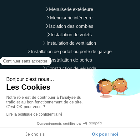
Menuiserie extérieure
Menuiserie intérieure
Isolation des combles
Installation de volets
Installation de ventilation
Installation de portail ou porte de garage
Installation de portes
Construction de véranda
Langres, Vesoul, Gray, Luxeuil-les-Bains, Vittel, Is-sur-Tille,
Luré, Le Val-d'Ajol, Besançon, Chaumont, Saint-Vit, Baume-
les-Dames
Plan du site
Mentions légales
Création et référencement du site par Simplébo