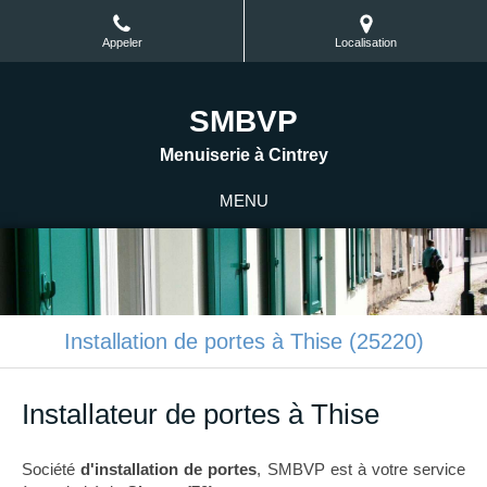
Appeler
Localisation
SMBVP
Menuiserie à Cintrey
MENU
Installation de portes à Thise (25220)
Installateur de portes à Thise
Société
d'installation de portes
, SMBVP est à votre service