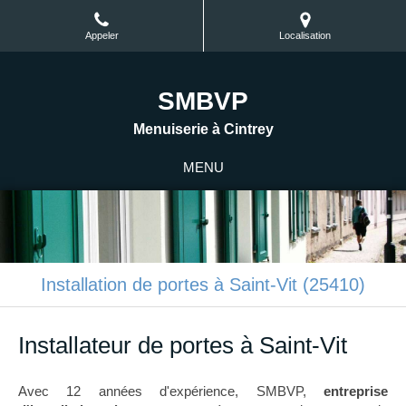
Appeler
Localisation
SMBVP
Menuiserie à Cintrey
MENU
Installation de portes à Saint-Vit (25410)
Installateur de portes à Saint-Vit
Avec 12 années d'expérience, SMBVP,
entreprise