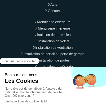
Avis
Contact
Menuiserie extérieure
Menuiserie intérieure
Isolation des combles
Installation de volets
Installation de ventilation
Installation de portail ou porte de garage
Installation de portes
Construction de véranda
Langres, Vesoul, Gray, Luxeuil-les-Bains, Vittel, Is-sur-Tille,
Luré, Le Val-d'Ajol, Besançon, Chaumont, Saint-Vit, Baume-
les-Dames
Plan du site
Mentions légales