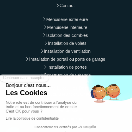
Contact
Menuiserie extérieure
Menuiserie intérieure
Isolation des combles
Installation de volets
Installation de ventilation
Installation de portail ou porte de garage
Installation de portes
Construction de véranda
Langres, Vesoul, Gray, Luxeuil-les-Bains, Vittel, Is-sur-
Tille, Luré, Le Val-d'Ajol, Besançon, Chaumont, Saint-Vit,
Baume-les-Dames
Plan du site
Mentions légales