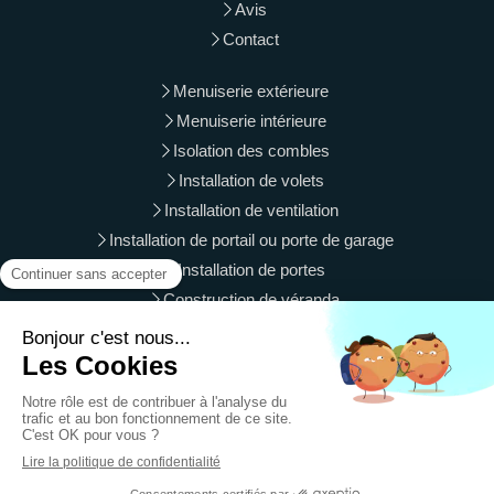
Avis
Contact
Menuiserie extérieure
Menuiserie intérieure
Isolation des combles
Installation de volets
Installation de ventilation
Installation de portail ou porte de garage
Installation de portes
Construction de véranda
Langres, Vesoul, Gray, Luxeuil-les-Bains, Vittel, Is-sur-Tille,
Luré, Le Val-d'Ajol, Besançon, Chaumont, Saint-Vit, Baume-
les-Dames
Plan du site
Mentions légales