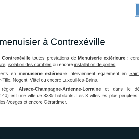
enuisier à Contrexéville
à
Contrexéville
toutes prestations de
Menuiserie extérieure
:
cons
ure
,
isolation des combles
ou encore
installation de portes
.
perts en
menuiserie extérieure
interviennent également en
Sain
-Tille
,
Nogent
,
Vittel
ou encore
Luxeuil-les-Bains
.
a région
Alsace-Champagne-Ardenne-Lorraine
et dans le dé
140) est une ville de 3389 habitants. Les 3 villes les plus peuplée
-des-Vosges et encore Gérardmer.