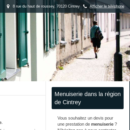
8 rue du haut de roussey, 70120 Cintrey
Afficher le téléphone
Menuiserie dans la région
de Cintrey
Vous souhaitez un devis pour
e
.
une prestation de
menuiserie
?