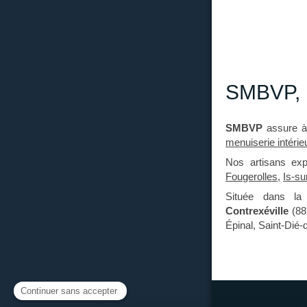
SMBVP, m
SMBVP
assure 
menuiserie intérie
Nos artisans ex
Fougerolles
,
Is-sur
Située dans l
Contrexéville
(88
Épinal, Saint-Dié