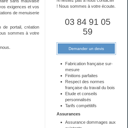
N'hésitez pas à nous contacter
-faire sans mauvaise
! Nous sommes à votre écoute.
 vos exigences et vos
stations de menuiserie
03 84 91 05
 de portail, création
59
. Nous sommes à votre
 nous.
Demander un devis
Fabrication française sur-
mesure
Finitions parfaites
Respect des normes
française du travail du bois
Etude et conseils
personnalisés
Tarifs compétitifs
Assurances
Assurance dommages aux