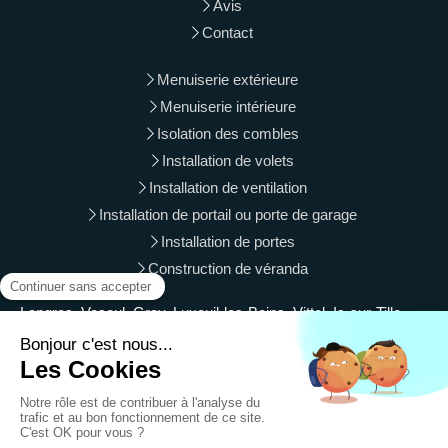
Avis
Contact
Menuiserie extérieure
Menuiserie intérieure
Isolation des combles
Installation de volets
Installation de ventilation
Installation de portail ou porte de garage
Installation de portes
Construction de véranda
Langres, Vesoul, Gray, Luxeuil-les-Bains, Vittel, Is-sur-Tille,
Luré, Le Val-d'Ajol, Besançon, Chaumont, Saint-Vit, Baume-
les-Dames
Plan du site
Mentions légales