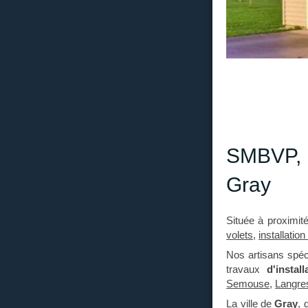
SMBVP, i
Gray
Située à proximit
volets
,
installation
Nos artisans spéc
travaux
d'instal
Semouse
,
Langre
La ville de
Gray
, 