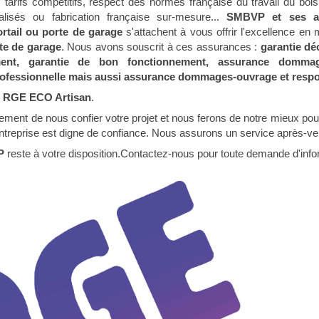
s, tarifs compétitifs, respect des normes française du travail du bo
alisés ou fabrication française sur-mesure...
SMBVP et ses ar
ortail ou porte de garage
s'attachent à vous offrir l'excellence en 
rte de garage
. Nous avons souscrit à ces assurances :
garantie dé
ment, garantie de bon fonctionnement, assurance dommag
rofessionnelle mais aussi assurance dommages-ouvrage et respon
é
RGE ECO Artisan
.
plement de nous confier votre projet et nous ferons de notre mieux po
entreprise est digne de confiance. Nous assurons un service après-ven
P
reste à votre disposition.Contactez-nous pour toute demande d'info