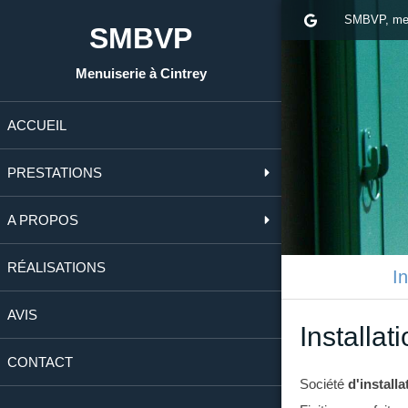
SMBVP, men
SMBVP
Menuiserie à Cintrey
ACCUEIL
PRESTATIONS
A PROPOS
RÉALISATIONS
I
AVIS
Installat
CONTACT
Société
d'installa