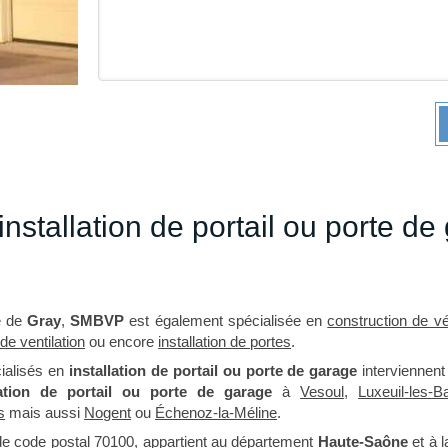
nstallation de portail ou porte de
é de
Gray
,
SMBVP
est également spécialisée en
construction de v
 de ventilation
ou encore
installation de portes
.
ialisés en
installation de portail ou porte de garage
interviennent
lation de portail ou porte de garage
à
Vesoul
,
Luxeuil-les-B
s
mais aussi
Nogent
ou
Échenoz-la-Méline
.
de code postal 70100, appartient au département
Haute-Saône
et à l