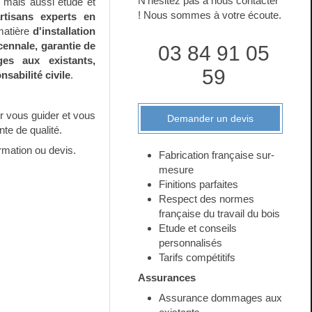
N'hésitez pas à nous contacter
is mais aussi etude et
! Nous sommes à votre écoute.
tisans experts en
matière
d'installation
cennale, garantie de
03 84 91 05
es aux existants,
59
sabilité civile
.
ur vous guider et vous
Demander un devis
te de qualité.
rmation ou devis.
Fabrication française sur-
mesure
Finitions parfaites
Respect des normes
française du travail du bois
Etude et conseils
personnalisés
Tarifs compétitifs
Assurances
Assurance dommages aux