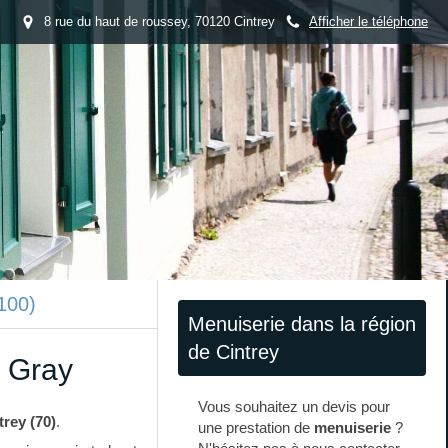
8 rue du haut de roussey, 70120 Cintrey
Afficher le téléphone
0100)
Menuiserie dans la région
de Cintrey
à Gray
Vous souhaitez un devis pour
trey (70)
.
une prestation de
menuiserie
?