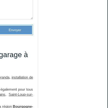
Envoyer
 garage à
éranda
,
installation de
 également pour tous
ains
,
Saint-Loup-sur-
a région
Bourgogne-