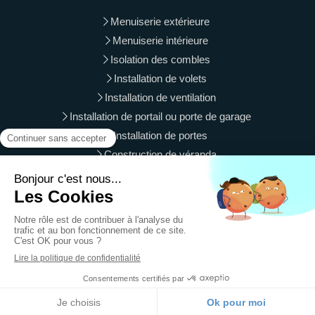
Menuiserie extérieure
Menuiserie intérieure
Isolation des combles
Installation de volets
Installation de ventilation
Installation de portail ou porte de garage
Installation de portes
Construction de véranda
Langres, Vesoul, Gray, Luxeuil-les-Bains, Vittel, Is-sur-Tille,
Luré, Le Val-d'Ajol, Besançon, Chaumont, Saint-Vit, Baume-
les-Dames
Plan du site
Mentions légales
Création et référencement du site par Simplébo