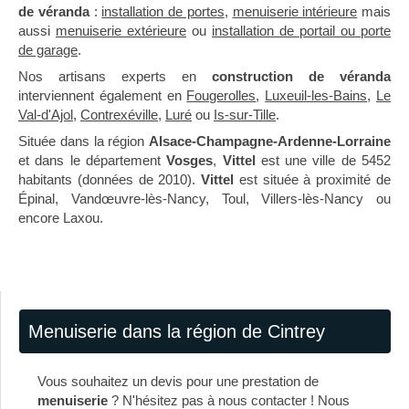
de véranda
:
installation de portes
,
menuiserie intérieure
mais
aussi
menuiserie extérieure
ou
installation de portail ou porte
de garage
.
Nos artisans experts en
construction de véranda
interviennent également en
Fougerolles
,
Luxeuil-les-Bains
,
Le
Val-d'Ajol
,
Contrexéville
,
Luré
ou
Is-sur-Tille
.
Située dans la région
Alsace-Champagne-Ardenne-Lorraine
et dans le département
Vosges
,
Vittel
est une ville de 5452
habitants (données de 2010).
Vittel
est située à proximité de
Épinal, Vandœuvre-lès-Nancy, Toul, Villers-lès-Nancy ou
encore Laxou.
Menuiserie dans la région de Cintrey
Vous souhaitez un devis pour une prestation de
menuiserie
? N'hésitez pas à nous contacter ! Nous